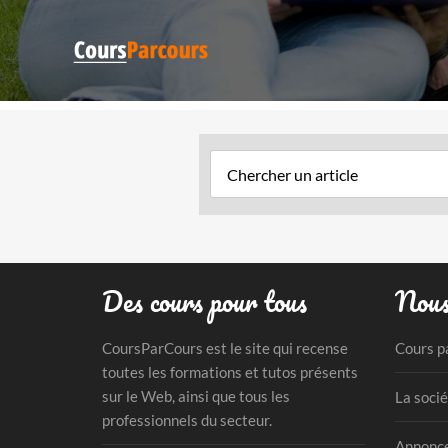
Des cours pour tous
Nous
CoursParCours est le site qui recense
Cours p
toutes les formations et tutos présents
sur le Web, ainsi que tous les
La socié
professionnels du secteur.
Annonce