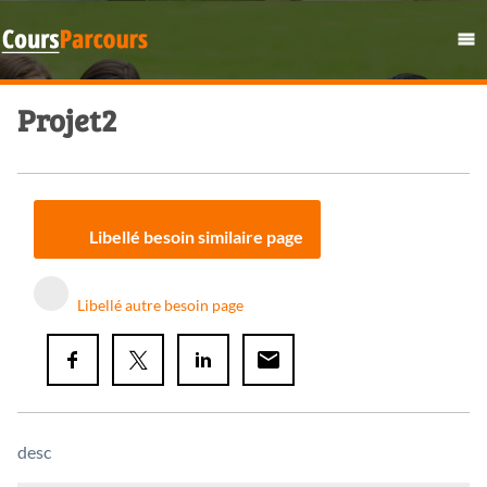
Projet2
Libellé besoin similaire page
Libellé autre besoin page
desc